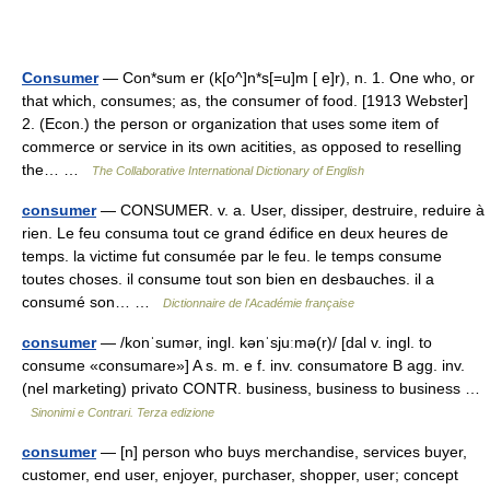
Consumer
— Con*sum er (k[o^]n*s[=u]m [ e]r), n. 1. One who, or
that which, consumes; as, the consumer of food. [1913 Webster]
2. (Econ.) the person or organization that uses some item of
commerce or service in its own acitities, as opposed to reselling
the… …
The Collaborative International Dictionary of English
consumer
— CONSUMER. v. a. User, dissiper, destruire, reduire à
rien. Le feu consuma tout ce grand édifice en deux heures de
temps. la victime fut consumée par le feu. le temps consume
toutes choses. il consume tout son bien en desbauches. il a
consumé son… …
Dictionnaire de l'Académie française
consumer
— /konˈsumər, ingl. kənˈsjuːmə(r)/ [dal v. ingl. to
consume «consumare»] A s. m. e f. inv. consumatore B agg. inv.
(nel marketing) privato CONTR. business, business to business …
Sinonimi e Contrari. Terza edizione
consumer
— [n] person who buys merchandise, services buyer,
customer, end user, enjoyer, purchaser, shopper, user; concept