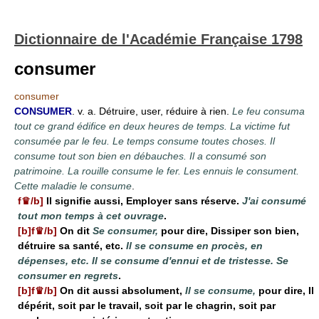
Dictionnaire de l'Académie Française 1798
consumer
consumer
CONSUMER
. v. a. Détruire, user, réduire à rien.
Le feu consuma
tout ce grand édifice en deux heures de temps. La victime fut
consumée par le feu. Le temps consume toutes choses. Il
consume tout son bien en débauches. Il a consumé son
patrimoine. La rouille consume le fer. Les ennuis le consument.
Cette maladie le consume
.
f♛/b]
Il signifie aussi, Employer sans réserve.
J'ai consumé
tout mon temps à cet ouvrage
.
[b]f♛/b]
On dit
Se consumer,
pour dire, Dissiper son bien,
détruire sa santé, etc.
Il se consume en procès, en
dépenses, etc. Il se consume d'ennui et de tristesse. Se
consumer en regrets
.
[b]f♛/b]
On dit aussi absolument,
Il se consume,
pour dire, Il
dépérit, soit par le travail, soit par le chagrin, soit par