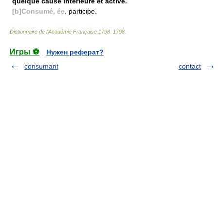
quelque cause intérieure et active.
[b]Consumé, ée
. participe.
Dictionnaire de l'Académie Française 1798
.
1798
.
Игры ⚽
Нужен реферат?
consumant
contact