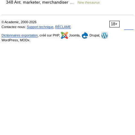
348 Ant. marketer, merchandiser …
New thesaurus
© Academic, 2000-2026
18+
Contactez-nous:
Support technique
,
RÉCLAME
Dictionnaires exportation
, créé sur PHP,
Joomla,
Drupal,
WordPress, MODx.