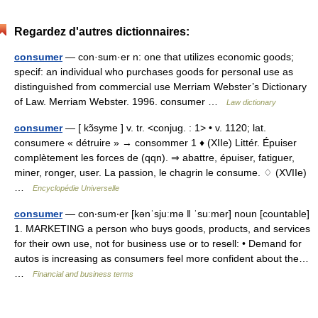
Regardez d'autres dictionnaires:
consumer
— con·sum·er n: one that utilizes economic goods;
specif: an individual who purchases goods for personal use as
distinguished from commercial use Merriam Webster’s Dictionary
of Law. Merriam Webster. 1996. consumer …
Law dictionary
consumer
— [ kɔ̃syme ] v. tr. <conjug. : 1> • v. 1120; lat.
consumere « détruire » → consommer 1 ♦ (XIIe) Littér. Épuiser
complètement les forces de (qqn). ⇒ abattre, épuiser, fatiguer,
miner, ronger, user. La passion, le chagrin le consume. ♢ (XVIIe)
…
Encyclopédie Universelle
consumer
— con‧sum‧er [kənˈsjuːmə ǁ ˈsuːmər] noun [countable]
1. MARKETING a person who buys goods, products, and services
for their own use, not for business use or to resell: • Demand for
autos is increasing as consumers feel more confident about the…
…
Financial and business terms