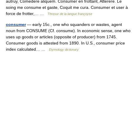
autruy, Comedere aliquem. Consumer en frottant, Atterere. Le
soing me consume et gaste, Coquit me cura. Consumer et user à
force de frotter,… …
Thresor de la langue françoyse
consumer
— early 15c., one who squanders or wastes, agent
noun from CONSUME (Cf. consume). In economic sense, one who
uses up goods or articles (opposite of producer) from 1745.
Consumer goods is attested from 1890. In U.S., consumer price
index calculated… …
Etymology dictionary